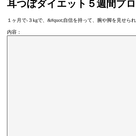
耳つぼダイエット５週間プ
１ヶ月で-３kgで、&#quot;自信を持って、腕や脚を見せられ
内容：