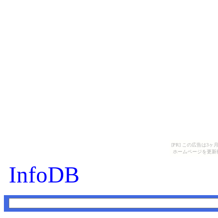
[PR] この広告は
ホームページを更新
InfoDB