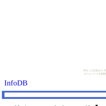
[PR] この広告は
ホームページを更新
InfoDB