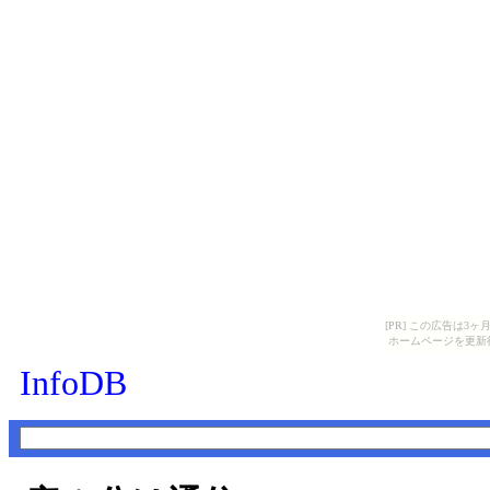
[PR] この広告は
ホームページを更新
InfoDB