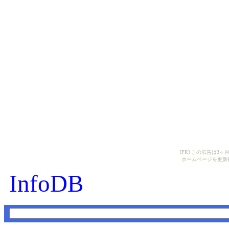
[PR] この広告は
ホームページを更新
InfoDB