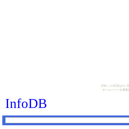
[PR] この広告は
ホームページを更新
InfoDB