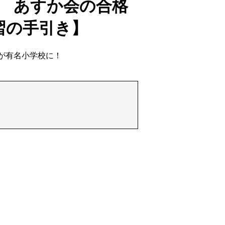
 あすか会の合格
習の手引き】
んが有名小学校に！