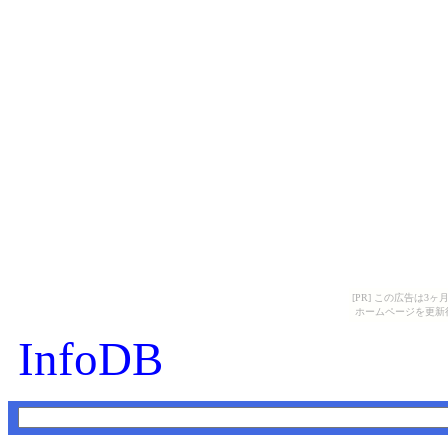
[PR] この広告は
ホームページを更新
InfoDB