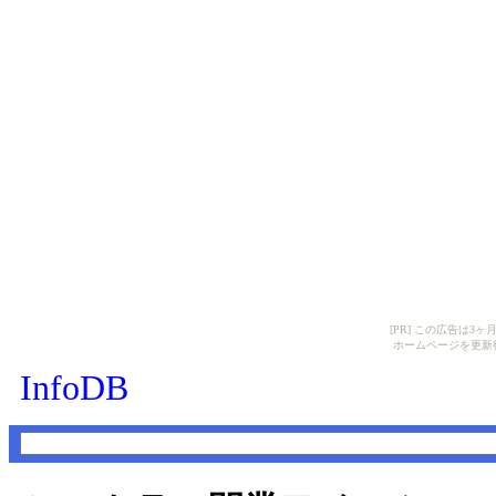
[PR] この広告は
ホームページを更新
InfoDB