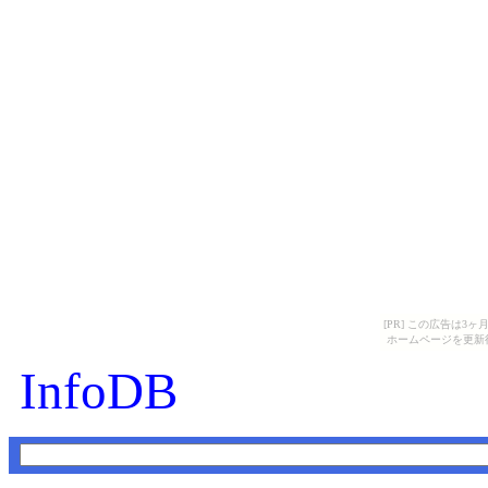
[PR] この広告は
ホームページを更新
InfoDB