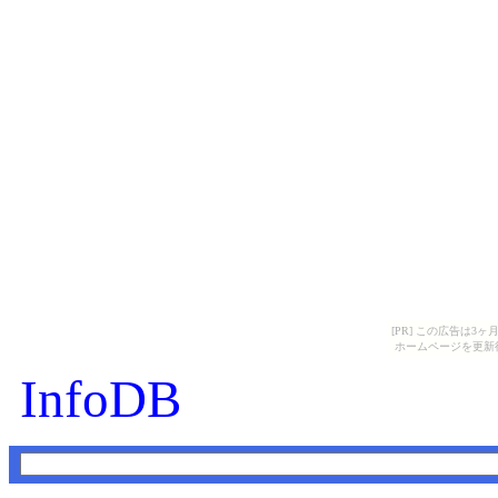
[PR] この広告は
ホームページを更新
InfoDB