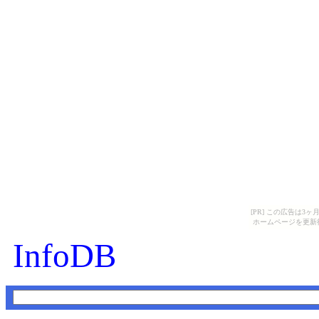
[PR] この広告は
ホームページを更新
InfoDB