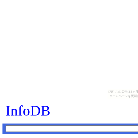
[PR] この広告は
ホームページを更新
InfoDB